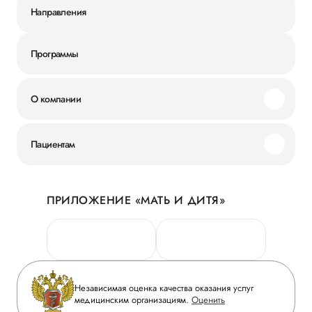
Направления
Программы
О компании
Миссия и ценности
Пациентам
Наши преимущества
Акции
История
ПРИЛОЖЕНИЕ «МАТЬ И ДИТЯ»
Личный кабинет
Новости
Персональные данные
Руководство
Горячая линия качества
Сотрудничество
Вопрос-ответ
Инвесторам
Независимая оценка качества оказания услуг
Приложение пациента
медицинским организациям.
Оценить
Журнал «Мать и дитя»