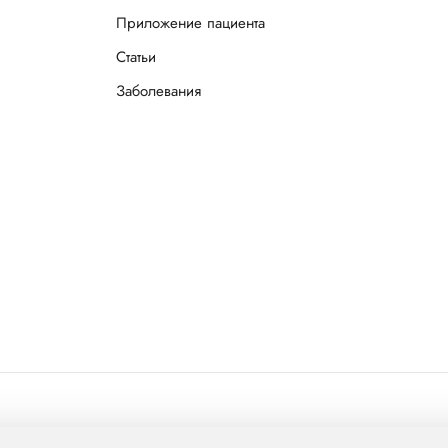
Приложение пациента
Статьи
Заболевания
л Груп»
mcclinics.ru
. Все права защищены. ООО «ХАВЕН» входит в