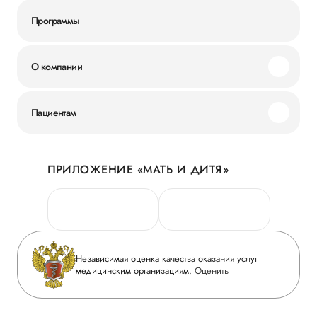
Программы
О компании
Миссия и ценности
Пациентам
Наши преимущества
Акции
История
ПРИЛОЖЕНИЕ «МАТЬ И ДИТЯ»
Личный кабинет
Новости
Персональные данные
Руководство
Горячая линия качества
Сотрудничество
Вопрос-ответ
Инвесторам
Независимая оценка качества оказания услуг
Приложение пациента
медицинским организациям.
Оценить
Журнал «Мать и дитя»
Статьи
Вакансии