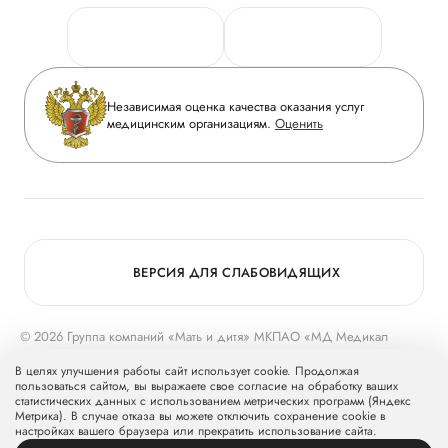
Персональные данные
Руководство
Горячая линия качества
Сотрудничество
Вопрос-ответ
Инвесторам
Независимая оценка качества оказания услуг
Приложение пациента
медицинским организациям.
Оценить
Журнал «Мать и дитя»
Статьи
Вакансии
Заболевания
Медицинский туризм
Конкурс в ординатуру
Для прессы
ВЕРСИЯ ДЛЯ СЛАБОВИДЯЩИХ
© 2026 Группа компаний «Мать и дитя» МКПАО «МД Медикал
Груп»
mcclinics.ru
. Все права защищены. ООО «ХАВЕН» входит в
В целях улучшения работы сайт использует cookie. Продолжая
Группу компаний «Мать и дитя».
пользоваться сайтом, вы выражаете свое согласие на обработку ваших
статистических данных с использованием метрических программ (Яндекс
Метрика). В случае отказа вы можете отключить сохранение cookie в
настройках вашего браузера или прекратить использование сайта.