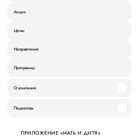
Акции
Цены
Направления
Программы
О компании
Миссия и ценности
Пациентам
Наши преимущества
Акции
История
ПРИЛОЖЕНИЕ «МАТЬ И ДИТЯ»
Личный кабинет
Новости