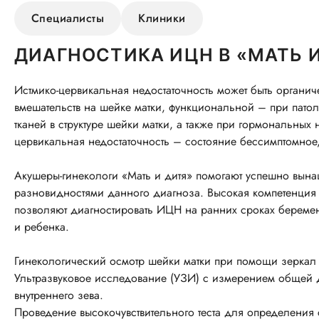
Специалисты
Клиники
ДИАГНОСТИКА ИЦН В «МАТЬ 
Истмико-цервикальная недостаточность может быть органич
вмешательств на шейке матки, функциональной – при пат
тканей в структуре шейки матки, а также при гормональных н
цервикальная недостаточность – состояние бессимптомное,
Акушеры-гинекологи «Мать и дитя» помогают успешно вын
разновидностями данного диагноза. Высокая компетенция
позволяют диагностировать ИЦН на ранних сроках беремен
и ребенка.
Гинекологический осмотр шейки матки при помощи зеркал
Ультразвуковое исследование (УЗИ) с измерением общей д
внутреннего зева.
Проведение высокочувствительного теста для определения