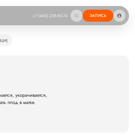
+7 (485) 238-85-74
ЗАПИСЬ
ИЦН)
ается, укорачивается,
ть плод в матке.