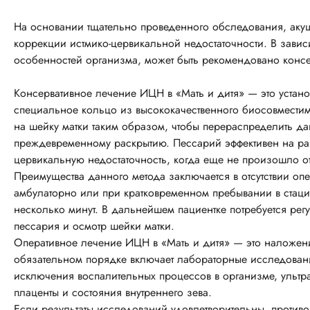
На основании тщательно проведенного обследования, аку
коррекции истмико-цервикальной недостаточности. В зави
особенностей организма, может быть рекомендовано консе
Консервативное лечение ИЦН в «Мать и дитя» — это устан
специальное кольцо из высококачественного биосовместимо
на шейку матки таким образом, чтобы перераспределить да
преждевременному раскрытию. Пессарий эффективен на ра
цервикальную недостаточность, когда еще не произошло о
Преимущества данного метода заключается в отсутствии оп
амбулаторно или при кратковременном пребывании в стаци
несколько минут. В дальнейшем пациентке потребуется рег
пессария и осмотр шейки матки.
Оперативное лечение ИЦН в «Мать и дитя» — это наложени
обязательном порядке включает лабораторные исследовани
исключения воспалительных процессов в организме, ультр
плаценты и состояния внутреннего зева.
Если результаты исследований удовлетворительны, противо