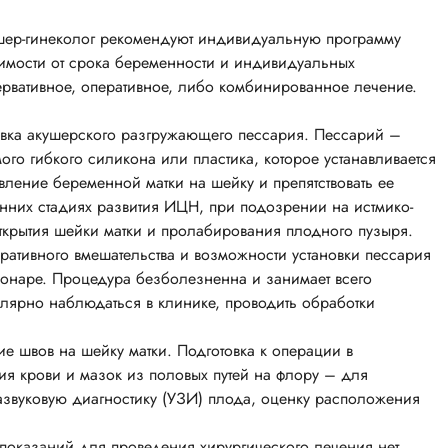
шер-гинеколог рекомендуют индивидуальную программу
симости от срока беременности и индивидуальных
рвативное, оперативное, либо комбинированное лечение.
овка акушерского разгружающего пессария. Пессарий –
го гибкого силикона или пластика, которое устанавливается
вление беременной матки на шейку и препятствовать ее
нних стадиях развития ИЦН, при подозрении на истмико-
ткрытия шейки матки и пролабирования плодного пузыря.
еративного вмешательства и возможности установки пессария
онаре. Процедура безболезненна и занимает всего
улярно наблюдаться в клинике, проводить обработки
е швов на шейку матки. Подготовка к операции в
я крови и мазок из половых путей на флору – для
азвуковую диагностику (УЗИ) плода, оценку расположения
показаний для проведения хирургического лечения нет,