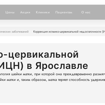
Цены
Акции
Клиники
Пациентам
О нас
гических заболеваний
Коррекция истмико-цервикальной недостаточности (
о-цервикальной
ИЦН) в Ярославле
ология шейки матки, при которой она преждевременно размягч
ки матки и, таким образом, матка теряет способность удержива