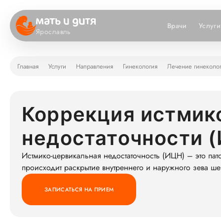
Врачи
Услуги
Ярославль
Главная
Услуги
Направления
Гинекология
Лечение гинеколо
Коррекция истмик
недостаточности (
Истмико-цервикальная недостаточность (ИЦН) – это пат
происходит раскрытие внутреннего и наружного зева шей
ЗАПИСАТЬСЯ НА ПРИЕМ