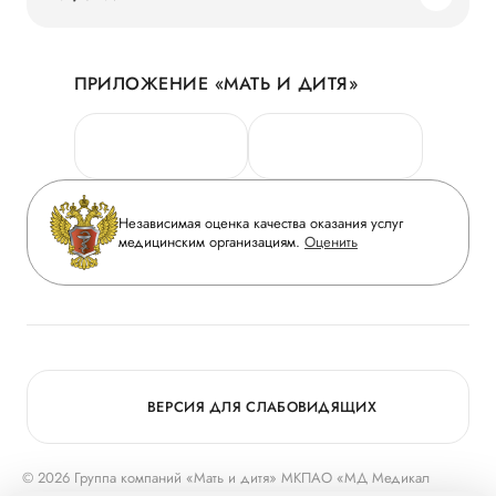
Наши преимущества
Акции
История
ПРИЛОЖЕНИЕ «МАТЬ И ДИТЯ»
Личный кабинет
Новости
Персональные данные
Руководство
Горячая линия качества
Сотрудничество
Вопрос-ответ
Инвесторам
Независимая оценка качества оказания услуг
Приложение пациента
медицинским организациям.
Оценить
Журнал «Мать и дитя»
Статьи
Вакансии
Заболевания
Медицинский туризм
Конкурс в ординатуру
Для прессы
ВЕРСИЯ ДЛЯ СЛАБОВИДЯЩИХ
© 2026 Группа компаний «Мать и дитя» МКПАО «МД Медикал