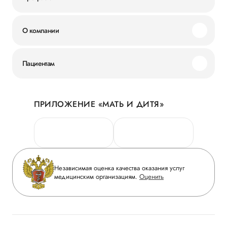
О компании
Миссия и ценности
Пациентам
Наши преимущества
Акции
История
ПРИЛОЖЕНИЕ «МАТЬ И ДИТЯ»
Личный кабинет
Новости
Персональные данные
Руководство
Горячая линия качества
Сотрудничество
Вопрос-ответ
Инвесторам
Независимая оценка качества оказания услуг
Приложение пациента
медицинским организациям.
Оценить
Журнал «Мать и дитя»
Статьи
Вакансии
Заболевания
Медицинский туризм