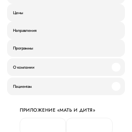
Цены
Направления
Программы
О компании
Миссия и ценности
Пациентам
Наши преимущества
Акции
История
ПРИЛОЖЕНИЕ «МАТЬ И ДИТЯ»
Личный кабинет
Новости
Персональные данные
Руководство